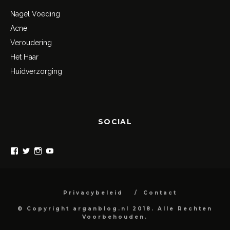
Nagel Voeding
Acne
Veroudering
Het Haar
Huidverzorging
SOCIAL
Bekijk
Bekijk
Bekijk
Bekijk
het
het
het
het
profiel
profiel
profiel
profiel
van
van
van
van
arganblog
arganblog
arganblog
arganblog
op
op
op
op
Privacybeleid
Contact
Facebook
Twitter
Instagram
YouTube
© Copyright arganblog.nl 2018. Alle Rechten
Voorbehouden.