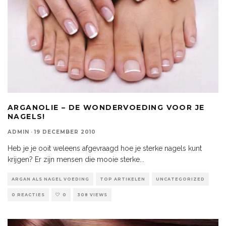
ARGANOLIE – DE WONDERVOEDING VOOR JE
NAGELS!
ADMIN
·
19 DECEMBER 2010
Heb je je ooit weleens afgevraagd hoe je sterke nagels kunt
krijgen? Er zijn mensen die mooie sterke
...
ARGAN ALS NAGEL VOEDING
TOP ARTIKELEN
UNCATEGORIZED
0 REACTIES
0
308 VIEWS