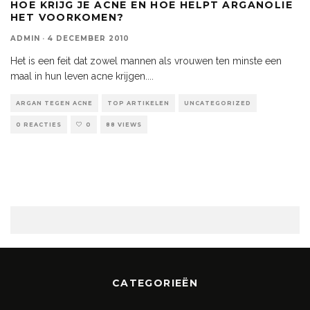
HOE KRIJG JE ACNE EN HOE HELPT ARGANOLIE
HET VOORKOMEN?
ADMIN
·
4 DECEMBER 2010
Het is een feit dat zowel mannen als vrouwen ten minste een
maal in hun leven acne krijgen.
...
ARGAN TEGEN ACNE
TOP ARTIKELEN
UNCATEGORIZED
0 REACTIES
0
88 VIEWS
CATEGORIEËN