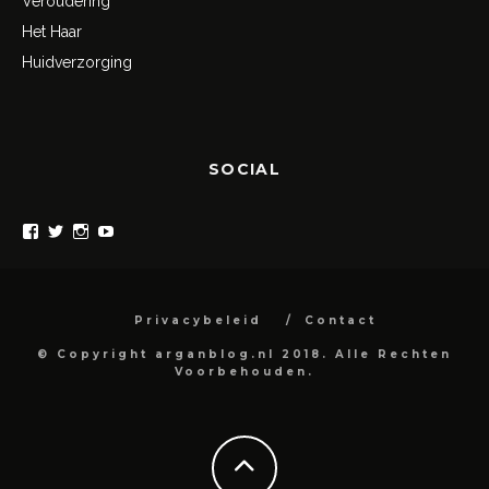
Veroudering
Het Haar
Huidverzorging
SOCIAL
Bekijk
Bekijk
Bekijk
Bekijk
het
het
het
het
profiel
profiel
profiel
profiel
van
van
van
van
arganblog
arganblog
arganblog
arganblog
op
op
op
op
Privacybeleid
Contact
Facebook
Twitter
Instagram
YouTube
© Copyright arganblog.nl 2018. Alle Rechten
Voorbehouden.